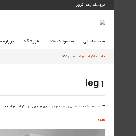
فروشگاه رعد افروز
صفحه اصلی
محصولات ما
فروشگاه
درباره ما
خانه
»
لگراند فرانسه
»
leg1
leg1
منتشر شده
نوامبر 15, 2016
در
500 × 750
در
لگراند فرانسه
بعدی
→