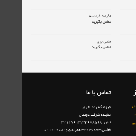
لگراند فرانسه
تماس بگیرید
هادی برق
تماس بگیرید
تماس با ما
ان
فروشگاه رعد افروز
د
نماینده شرکت دودمان
تلفن :33117913/33978598
یی
فاکس:33976873 همراه:09121908965