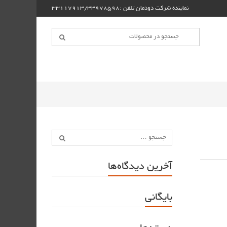
نماینده شرکت دودمان تلفن :33117913/33978598
آخرین دیدگاه‌ها
بایگانی