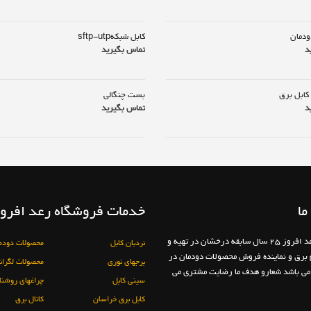
ودمان
کابل شبکهsftp-utp
د
تماس بگیرید
کابل برق
بست چنگالی
د
تماس بگیرید
ما
خدمات فروشگاه رعد افروز
فروشگاه رعد افروز 25 سال سابقه درخشان در تهیه و
نردبان کابل
محصولات دودم
م برق و نماینده فروش محصولات دودمان در
برجهای نوری
محصولات لگران
ی باشد شعارو هدف ما رضایت مشتری می
سینی کابل
چراغهای روشنا
کابل برق خراسان
کانال برق