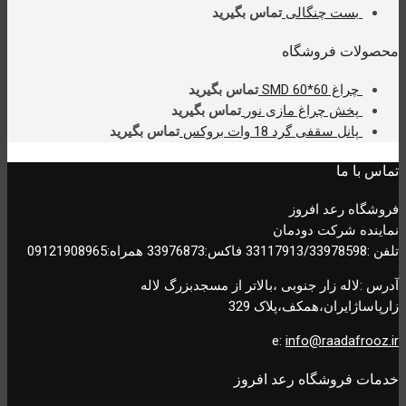
بست چنگالی
تماس بگیرید
محصولات فروشگاه
چراغ SMD 60*60
تماس بگیرید
پخش چراغ مازی نور
تماس بگیرید
پانل سقفی گرد 18 وات بروکس
تماس بگیرید
تماس با ما
فروشگاه رعد افروز
نماینده شرکت دودمان
تلفن :33117913/33978598 فاکس:33976873 همراه:09121908965
آدرس :لاله زار جنوبی ،بالاتر از مسجدبزرگ لاله
زارپاساژایران،همکف،پلاک 329
e:
info@raadafrooz.ir
خدمات فروشگاه رعد افروز