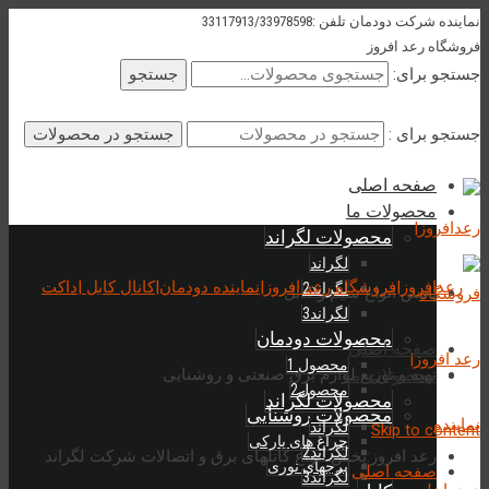
نماینده شرکت دودمان تلفن :33117913/33978598
فروشگاه رعد افروز
جستجو برای:
جستجو
جستجو برای :
صفحه اصلی
محصولات ما
محصولات لگراند
لگراند
لگراند2
پخش انواع سیم و کابل
لگراند3
محصولات دودمان
صفحه اصلی
محصول 1
محصولات ما
تهیه و توزیع لوازم برق صنعتی و روشنایی
محصول2
محصولات لگراند
محصولات روشنایی
لگراند
Skip to content
چراغ های ی‍ارکی
لگراند2
رعد افروز:پخش انواع کانلهای برق و اتصالات شرکت لگراند
برجهای نوری
صفحه اصلی
لگراند3