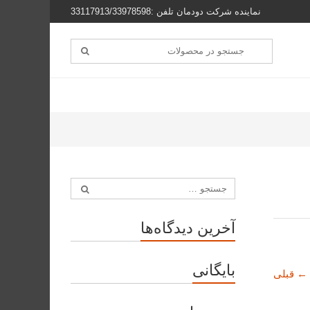
نماینده شرکت دودمان تلفن :33117913/33978598
آخرین دیدگاه‌ها
بایگانی
←
قبلی