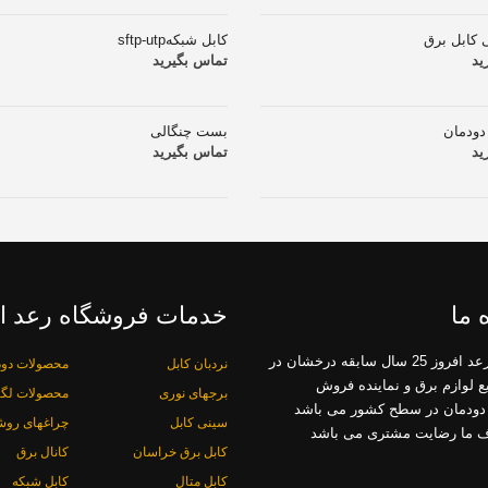
ی کابل برق
کابل شبکهsftp-utp
ید
تماس بگیرید
دودمان
بست چنگالی
ید
تماس بگیرید
 ما
خدمات فروشگاه رعد ا
فروشگاه رعد افروز 25 سال سابقه درخشان در
نردبان کابل
محصولات دود
یع لوازم برق و نماینده فروش
برجهای نوری
محصولات لگر
دودمان در سطح کشور می باشد
سینی کابل
چراغهای روش
ف ما رضایت مشتری می باشد
کابل برق خراسان
کانال برق
کابل متال
کابل شبکه