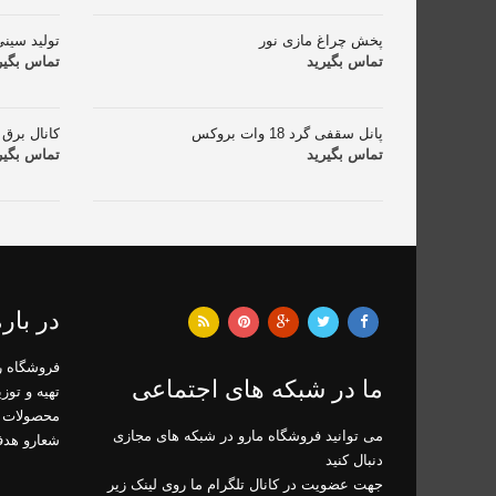
پخش چراغ مازی نور
تولید سین
تماس بگیرید
تماس بگیر
پانل سقفی گرد 18 وات بروکس
کانال برق 
تماس بگیرید
تماس بگیر
در باره
ما در شبکه های اجتماعی
تهیه و توز
محصولات 
می توانید فروشگاه مارو در شبکه های مجازی
شعارو هد
دنبال کنید
جهت عضویت در کانال تلگرام ما روی لینک زیر