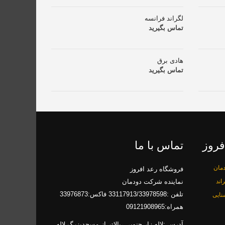
لگراند فرانسه
تماس بگیرید
هادی برق
تماس بگیرید
فروز
تماس با ما
مان
فروشگاه رعد افروز
اند
نماینده شرکت دودمان
تلفن :33117913/33978598 فاکس:33976873
نایی
همراه:09121908965
آدرس :لاله زار جنوبی ،بالاتر از مسجدبزرگ لاله