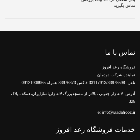
تماس بگیرید
تماس با ما
فروشگاه رعد افروز
نماینده شرکت دودمان
تلفن :33117913/33978598 فاکس:33976873 همراه:09121908965
آدرس :لاله زار جنوبی ،بالاتر از مسجدبزرگ لاله زارپاساژایران،همکف،پلاک
329
e:
info@raadafrooz.ir
خدمات فروشگاه رعد افروز