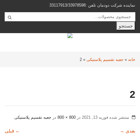
نماینده شرکت دودمان تلفن :33117913/33978598
جستجو
خانه
»
جعبه تقسیم پلاستیکی
»
2
2
منتشر شده
فوریه 13, 2021
در
800 × 800
در
جعبه تقسیم پلاستیکی
بعدی
→
←
قبلی