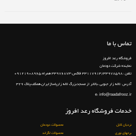
تماس با ما
فروشگاه رعد افروز
نماینده شرکت دودمان
تلفن :33117913/33978598 فاکس:33976873 همراه:09121908965
آدرس :لاله زار جنوبی ،بالاتر از مسجدبزرگ لاله زارپاساژایران،همکف،پلاک 329
e:
info@raadafrooz.ir
خدمات فروشگاه رعد افروز
نردبان کابل
محصولات دودمان
برجهای نوری
محصولات لگراند