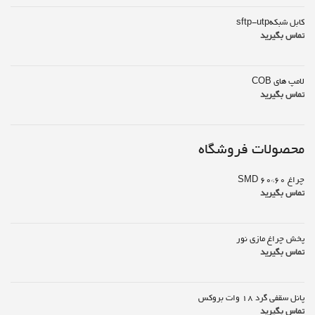
کابل شبکهsftp-utp
تماس بگیرید
لامپ های COB
تماس بگیرید
محصولات فروشگاه
چراغ SMD 60*60
تماس بگیرید
پخش چراغ مازی نور
تماس بگیرید
پانل سقفی گرد 18 وات بروکس
تماس بگیرید