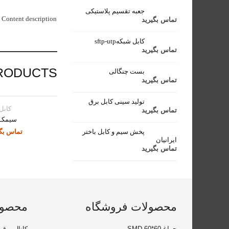
جعبه تقسیم پلاستیکی
 Content description.
تماس بگیرید
کابل شبکهsftp-utp
تماس بگیرید
RODUCTS
بست چنگالی
تماس بگیرید
تولید سینی کابل برق
کابل
تماس بگیرید
سیمکــ
پخش سیم و کابل باختر
تماس بگی
ایرانیان
تماس بگیرید
محصولات فروشگاه
محصول
چراغ SMD 60*60
کانال برق 