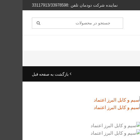
نماینده شرکت دودمان تلفن :33117913/33978598
بازگشت به صفحه قبل