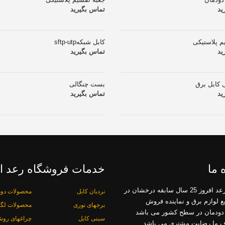
ید
تماس بگیرید
م پلاستیکی
کابل شبکهsftp-utp
ید
تماس بگیرید
ی کابل برق
بست چنگالی
ید
تماس بگیرید
 ما
خدمات فروشگاه رعد ا
فروشگاه رعد افروز 25 سال سابقه درخشان در
نردبان کابل
محصولات دود
یع لوازم برق و نماینده فروش
برجهای نوری
محصولات لگر
دودمان در سطح کشور می باشد
سینی کابل
چراغهای روش
ف ما رضایت مشتری می باشد