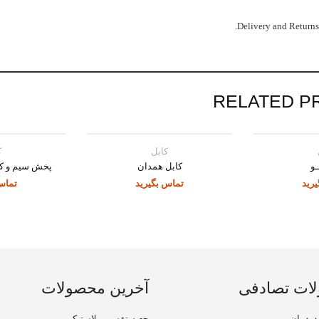
Delivery and Returns
RELATED P
کابل
ک
و
کابل همدان
پخش سیم و کاب
رید
تماس بگیرید
تماس
ات تصادفی
آخرین محصولات
دودمان
جعبه تقسیم پلاستیکی