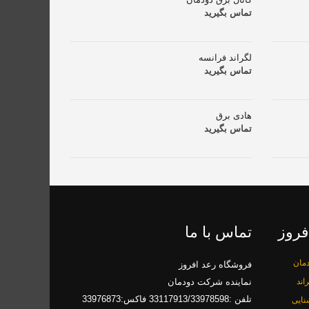
تماس بگیرید
لگراند فرانسه
تماس بگیرید
هادی برق
تماس بگیرید
فروز
تماس با ما
مان
فروشگاه رعد افروز
اند
نماینده شرکت دودمان
تلفن :33117913/33978598 فاکس:33976873
نایی